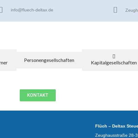
info@fluech-deltax.de
Zeugha
Personengesellschaften
hmer
Kapitalgesellschaften
KONTAKT
Flüch – Deltax Steu
Zeughausstraße 28-3